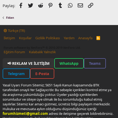
Facebook
Twitter
Reddit
Pinterest
Tumblr
WhatsApp
E-posta
Link
Paylaş:
Fidan
Türkçe (TR)
İletişim
Koşullar
Gizlilik Politikası
Yardım
Anasayfa
R
S
S
Forum software by XenForo™
© 2010-2019 XenForo Ltd.
Eğitim Forum
Kalabalık Yalnızlık
📢 REKLAM VE İLETIŞIM
WhatsApp
Teams
Telegram
E-Posta
Yasal Uyarı: Forum Sitemiz; 5651 Sayılı Kanun kapsamında BTK
tarafından onaylı Yer Sağlayıcı'dır. Bu sebeple içerikleri kontrol etme ya
da araştırma yükümlülüğü yoktur. Üyeler yazdığı içeriklerden
sorumludur ve siteye üye olmak ile bu sorumluluğu kabul etmiş
sayılırlar. Sitemiz kar amacı gütmez, ücretsiz bilgi paylaşım merkezidir.
Hukuka ve mevzuata aykırı olduğunu düşündüğünüz içeriği
forumhizmeti@gmail.com
adresi ile iletişime geçerek bildirebilirsiniz.