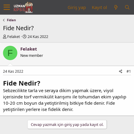
Giriş yap
Kayıt ol
Fidan
Fide Nedir?
K
B
Felaket
24 Kas 2022
o
a
n
ş
Felaket
F
u
l
New member
y
a
u
n
b
g
24 Kas 2022
#1
a
ı
ş
ç
Fide Nedir?
l
t
Sebzecilikte tarla ve seraya dikim yapmak üzere, viyol
a
a
t
r
içerisinde torf vermikülit karışımı ile tohumdan ekim yapılıp
a
i
10-20 cm boyun da yetiştirilmiş bitkiye fide denir. Fide
n
h
yetiştirilen yerlere ise fidelik denir.
i
Cevap yazmak için giriş yap yada kayıt ol.