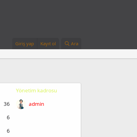
Giriş yap
Kayıt ol
Ara
Yönetim kadrosu
36
admin
6
6