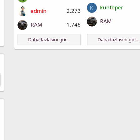
kunteper
K
admin
2,273
RAM
RAM
1,746
Daha fazlasını gör…
Daha fazlasını gör…