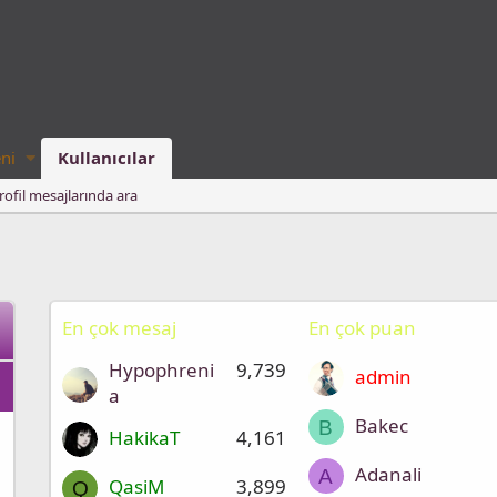
ni
Kullanıcılar
rofil mesajlarında ara
En çok mesaj
En çok puan
Hypophreni
9,739
admin
a
Bakec
B
HakikaT
4,161
Adanali
A
QasiM
3,899
Q