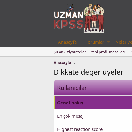
Anasayfa
Forumlar
Neler ye
Şu anki ziyaretçiler
Yeni profil mesajları
P
Anasayfa
Dikkate değer üyeler
Kullanıcılar
Genel bakış
En çok mesaj
Highest reaction score