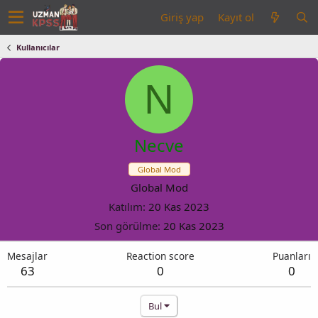
Giriş yap
Kayıt ol
Kullanıcılar
N
Necve
Global Mod
Global Mod
Katılım
20 Kas 2023
Son görülme
20 Kas 2023
Mesajlar
Reaction score
Puanları
63
0
0
Bul