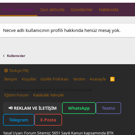
Profil mesajları
Son aktivite
Gönderiler
Hakkında
Necve adlı kullanıcının profili hakkında henüz mesaj yok.
Kullanıcılar
Türkçe (TR)
İletişim
Koşullar
Gizlilik Politikası
Yardım
Anasayfa
R
S
S
Forum software by XenForo™
© 2010-2019 XenForo Ltd.
Eğitim Forum
Kalabalık Yalnızlık
📢 REKLAM VE İLETIŞIM
WhatsApp
Teams
Telegram
E-Posta
Yasal Uyarı: Forum Sitemiz; 5651 Sayılı Kanun kapsamında BTK