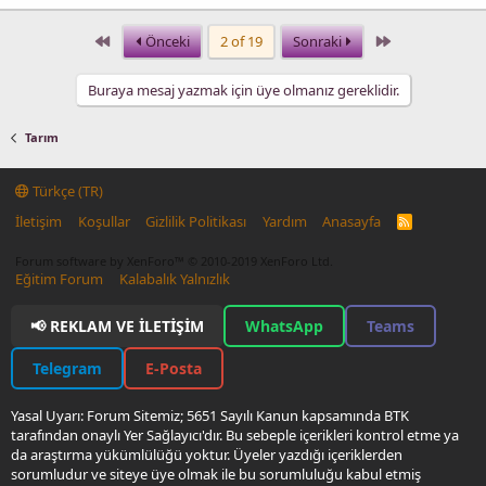
First
Last
Önceki
2 of 19
Sonraki
Buraya mesaj yazmak için üye olmanız gereklidir.
Tarım
Türkçe (TR)
İletişim
Koşullar
Gizlilik Politikası
Yardım
Anasayfa
R
S
S
Forum software by XenForo™
© 2010-2019 XenForo Ltd.
Eğitim Forum
Kalabalık Yalnızlık
📢 REKLAM VE İLETIŞIM
WhatsApp
Teams
Telegram
E-Posta
Yasal Uyarı: Forum Sitemiz; 5651 Sayılı Kanun kapsamında BTK
tarafından onaylı Yer Sağlayıcı'dır. Bu sebeple içerikleri kontrol etme ya
da araştırma yükümlülüğü yoktur. Üyeler yazdığı içeriklerden
sorumludur ve siteye üye olmak ile bu sorumluluğu kabul etmiş