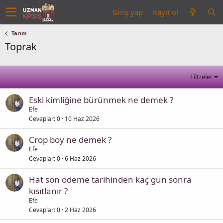
Giriş yap
Kayıt ol
Tarım
Toprak
Filtreler
Eski kimliğine bürünmek ne demek ?
Efe
Cevaplar
0
10 Haz 2026
Crop boy ne demek ?
Efe
Cevaplar
0
6 Haz 2026
Hat son ödeme tarihinden kaç gün sonra
kısıtlanır ?
Efe
Cevaplar
0
2 Haz 2026