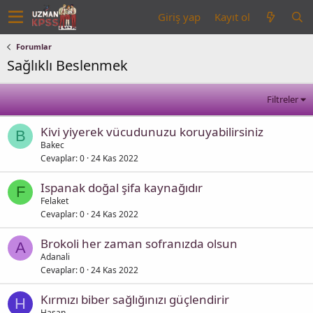
Giriş yap
Kayıt ol
Forumlar
Sağlıklı Beslenmek
Filtreler
Kivi yiyerek vücudunuzu koruyabilirsiniz
B
Bakec
Cevaplar
0
24 Kas 2022
Ispanak doğal şifa kaynağıdır
F
Felaket
Cevaplar
0
24 Kas 2022
Brokoli her zaman sofranızda olsun
A
Adanali
Cevaplar
0
24 Kas 2022
Kırmızı biber sağlığınızı güçlendirir
H
Hasan