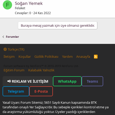
Soğan Yemek
F
Felaket
Cevaplar
0
24 Kas 2022
Buraya mesaj yazmak için üye olmanız gereklidir.
Forumlar
Türkçe (TR)
İletişim
Koşullar
Gizlilik Politikası
Yardım
Anasayfa
R
S
S
Forum software by XenForo™
© 2010-2019 XenForo Ltd.
Eğitim Forum
Kalabalık Yalnızlık
📢 REKLAM VE İLETIŞIM
WhatsApp
Teams
Telegram
E-Posta
Yasal Uyarı: Forum Sitemiz; 5651 Sayılı Kanun kapsamında BTK
tarafından onaylı Yer Sağlayıcı'dır. Bu sebeple içerikleri kontrol etme ya
da araştırma yükümlülüğü yoktur. Üyeler yazdığı içeriklerden