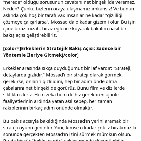
"nerede" olduğu sorusunun cevabını net bir şekilde veremez.
Neden? Çünkü bizlerin oraya ulaşmamız imkansız! Ve bunun
aslında çok hoş bir tarafı var. İnsanlar ne kadar “gizliliği
çözmeye çalışırlarsa”, Mossad da o kadar gizemli olur. Bu işin
içine biraz mizah, biraz eğlence koyarak bakalım nasıl bir
bakış açısı geliştirebiliriz.
[color=]Erkeklerin Stratejik Bakış Açısı: Sadece bir
Yöntemle İleriye Gitmek[/color]
Erkekler arasında sıkça duyduğumuz bir laf vardır: "Strateji,
detaylarda gizlidir." Mossad'ı bir strateji olarak görmek
gerekirse, onların gizliliğini, hep bir adım önde olma
çabalarını net bir şekilde görürüz. Bunu film ve dizilerde
sıklıkla izleriz. Hem zeka hem de hız gerektiren ajanlık
faaliyetlerinin ardında yatan asıl sebep, her zaman
rakiplerinin birkaç adım önünde olmaktır.
Bu bakış açısıyla bakıldığında Mossad’ın yerini aramak bir
strateji oyunu gibi olur. Yani, kimse o kadar çok iz bırakmaz ki
sonunda gerçekten Mossad’ın izini sürmek mümkün olsun.
Bu da bir tür "bekle ve gör" yaklaşımı gibi düşünülebilir.