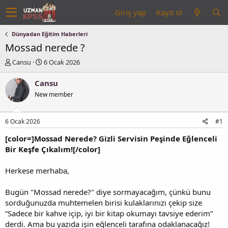
Giriş yap
Kayıt ol
Dünyadan Eğitim Haberleri
Mossad nerede ?
K
B
Cansu
6 Ocak 2026
o
a
n
ş
Cansu
u
l
New member
y
a
u
n
b
g
6 Ocak 2026
#1
a
ı
ş
ç
[color=]Mossad Nerede? Gizli Servisin Peşinde Eğlenceli
l
t
Bir Keşfe Çıkalım![/color]
a
a
t
r
Herkese merhaba,
a
i
n
h
i
Bugün "Mossad nerede?" diye sormayacağım, çünkü bunu
sorduğunuzda muhtemelen birisi kulaklarınızı çekip size
“Sadece bir kahve içip, iyi bir kitap okumayı tavsiye ederim”
derdi. Ama bu yazıda işin eğlenceli tarafına odaklanacağız!