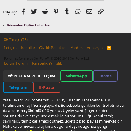
Facebook
Twitter
Reddit
Pinterest
Tumblr
WhatsApp
E-posta
Link
Paylaş:
Dünyadan Eğitim Haberleri
Türkçe (TR)
İletişim
Koşullar
Gizlilik Politikası
Yardım
Anasayfa
R
S
S
Forum software by XenForo™
© 2010-2019 XenForo Ltd.
Eğitim Forum
Kalabalık Yalnızlık
📢 REKLAM VE İLETIŞIM
WhatsApp
Teams
Telegram
E-Posta
Yasal Uyarı: Forum Sitemiz; 5651 Sayılı Kanun kapsamında BTK
tarafından onaylı Yer Sağlayıcı'dır. Bu sebeple içerikleri kontrol etme ya
da araştırma yükümlülüğü yoktur. Üyeler yazdığı içeriklerden
sorumludur ve siteye üye olmak ile bu sorumluluğu kabul etmiş
sayılırlar. Sitemiz kar amacı gütmez, ücretsiz bilgi paylaşım merkezidir.
Hukuka ve mevzuata aykırı olduğunu düşündüğünüz içeriği