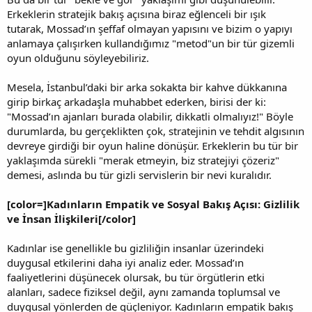
Erkeklerin stratejik bakış açısına biraz eğlenceli bir ışık
tutarak, Mossad’ın şeffaf olmayan yapısını ve bizim o yapıyı
anlamaya çalışırken kullandığımız "metod"un bir tür gizemli
oyun olduğunu söyleyebiliriz.
Mesela, İstanbul’daki bir arka sokakta bir kahve dükkanına
girip birkaç arkadaşla muhabbet ederken, birisi der ki:
"Mossad’ın ajanları burada olabilir, dikkatli olmalıyız!" Böyle
durumlarda, bu gerçeklikten çok, stratejinin ve tehdit algısının
devreye girdiği bir oyun haline dönüşür. Erkeklerin bu tür bir
yaklaşımda sürekli "merak etmeyin, biz stratejiyi çözeriz"
demesi, aslında bu tür gizli servislerin bir nevi kuralıdır.
[color=]Kadınların Empatik ve Sosyal Bakış Açısı: Gizlilik
ve İnsan İlişkileri[/color]
Kadınlar ise genellikle bu gizliliğin insanlar üzerindeki
duygusal etkilerini daha iyi analiz eder. Mossad’ın
faaliyetlerini düşünecek olursak, bu tür örgütlerin etki
alanları, sadece fiziksel değil, aynı zamanda toplumsal ve
duygusal yönlerden de güçleniyor. Kadınların empatik bakış