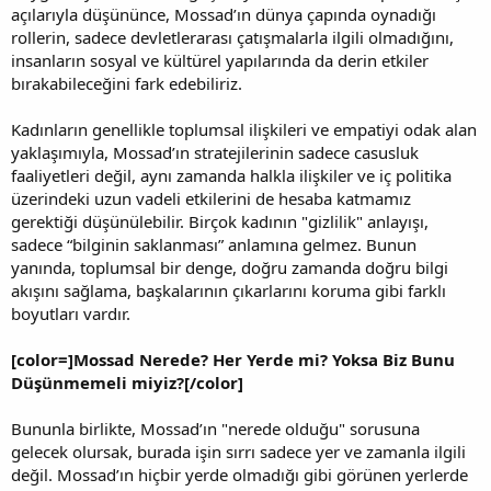
açılarıyla düşününce, Mossad’ın dünya çapında oynadığı
rollerin, sadece devletlerarası çatışmalarla ilgili olmadığını,
insanların sosyal ve kültürel yapılarında da derin etkiler
bırakabileceğini fark edebiliriz.
Kadınların genellikle toplumsal ilişkileri ve empatiyi odak alan
yaklaşımıyla, Mossad’ın stratejilerinin sadece casusluk
faaliyetleri değil, aynı zamanda halkla ilişkiler ve iç politika
üzerindeki uzun vadeli etkilerini de hesaba katmamız
gerektiği düşünülebilir. Birçok kadının "gizlilik" anlayışı,
sadece “bilginin saklanması” anlamına gelmez. Bunun
yanında, toplumsal bir denge, doğru zamanda doğru bilgi
akışını sağlama, başkalarının çıkarlarını koruma gibi farklı
boyutları vardır.
[color=]Mossad Nerede? Her Yerde mi? Yoksa Biz Bunu
Düşünmemeli miyiz?[/color]
Bununla birlikte, Mossad’ın "nerede olduğu" sorusuna
gelecek olursak, burada işin sırrı sadece yer ve zamanla ilgili
değil. Mossad’ın hiçbir yerde olmadığı gibi görünen yerlerde