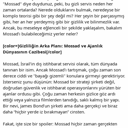
"Mossad" diye duydunuz, peki, bu gizli servis neden her
zaman ortalarda? Nerede olduklarını bulmak, neredeyse bir
komplo teorisi gibi bir şey değil mi? Her şeyin bir parçasıymış
gibi, her an her yerdeymiş gibi bir gizlilik ve bilinmezlik var.
Ancak, bu meseleye eğlenceli bir şekilde yaklaşalım, bakalım
Mossad’ı bulabileceğimiz yerler neler?
[color=]Gizliliğin Arka Planı: Mossad ve Ajanlık
Dünyasının Cazibesi[/color]
Mossad, İsrail’in dış istihbarat servisi olarak, tüm dünyada
tanınan bir isim. Ancak Mossad'ı tartışmak, çoğu zaman son
derece ciddi ve "bayağı gizemli" konulara girmeyi gerektiriyor.
İsterseniz şunu düşünün: Mossad bir strateji şirketi değil,
doğrudan güvenlik ve istihbarat operasyonlarını yürüten bir
ajanlar ordusu gibi. Çoğu zaman herkesin gizlice göz ardı
ettiği veya yalnızca filmlerden tanıdığı, saklı kalmış bir yapı.
Bir nevi, James Bond’un şirketi ama daha gerçekçi ve biraz
daha “hiçbir yerde iz bırakmayan” cinsten.
Fakat, işte size bir spoiler: Mossad hiçbir zaman gerçekten