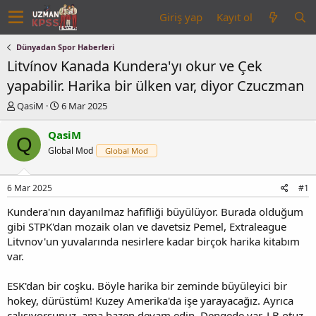
Giriş yap
Kayıt ol
Dünyadan Spor Haberleri
Litvínov Kanada Kundera'yı okur ve Çek
yapabilir. Harika bir ülken var, diyor Czuczman
K
B
QasiM
6 Mar 2025
o
a
n
ş
QasiM
Q
u
l
Global Mod
Global Mod
y
a
u
n
b
g
6 Mar 2025
#1
a
ı
ş
ç
Kundera'nın dayanılmaz hafifliği büyülüyor. Burada olduğum
l
t
gibi STPK'dan mozaik olan ve davetsiz Pemel, Extraleague
a
a
Litvnov'un yuvalarında nesirlere kadar birçok harika kitabım
t
r
var.
a
i
n
h
i
ESK'dan bir coşku. Böyle harika bir zeminde büyüleyici bir
hokey, dürüstüm! Kuzey Amerika'da işe yarayacağız. Ayrıca
çalışıyorsunuz, ama bazen devam edin. Dengede var, LB otuz