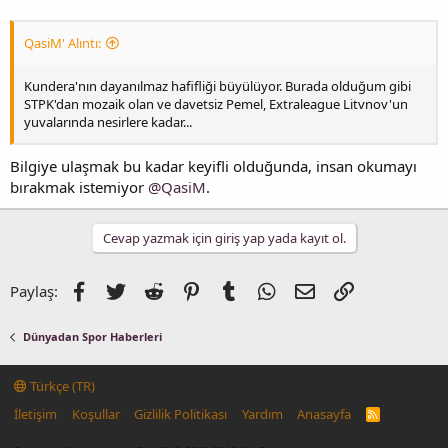
QasiM' Alıntı:
Kundera'nın dayanılmaz hafifliği büyülüyor. Burada olduğum gibi
STPK'dan mozaik olan ve davetsiz Pemel, Extraleague Litvnov'un
yuvalarında nesirlere kadar...
Bilgiye ulaşmak bu kadar keyifli olduğunda, insan okumayı
bırakmak istemiyor
@QasiM
.
Cevap yazmak için giriş yap yada kayıt ol.
Facebook
Twitter
Reddit
Pinterest
Tumblr
WhatsApp
E-posta
Link
Paylaş:
Dünyadan Spor Haberleri
Türkçe (TR)
İletişim
Koşullar
Gizlilik Politikası
Yardım
Anasayfa
R
S
S